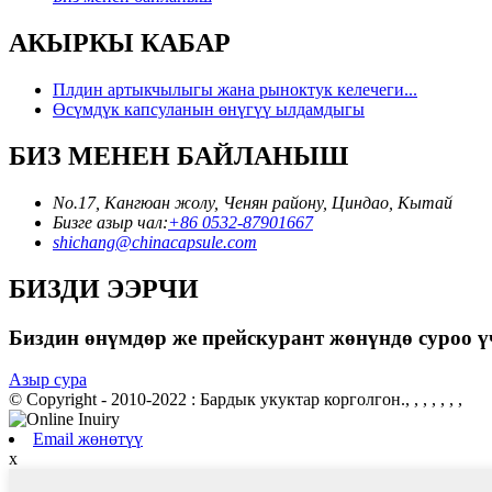
АКЫРКЫ КАБАР
Плдин артыкчылыгы жана рыноктук келечеги...
Өсүмдүк капсуланын өнүгүү ылдамдыгы
БИЗ МЕНЕН БАЙЛАНЫШ
No.17, Кангюан жолу, Ченян району, Циндао, Кытай
Бизге азыр чал:
+86 0532-87901667
shichang@chinacapsule.com
БИЗДИ ЭЭРЧИ
Биздин өнүмдөр же прейскурант жөнүндө суроо 
Азыр сура
© Copyright - 2010-2022 : Бардык укуктар корголгон., , , , , , ,
Email жөнөтүү
x