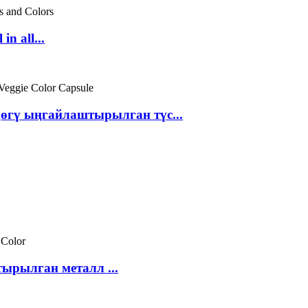
n all...
өгү ыңгайлаштырылган түс...
ырылган металл ...