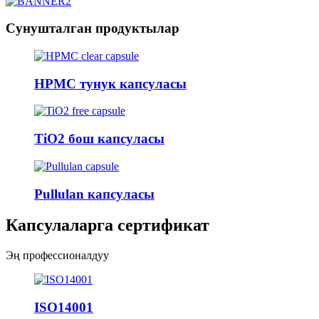
Сунушталган продуктылар
HPMC тунук капсуласы
TiO2 бош капсуласы
Pullulan капсуласы
Капсулаларга сертификат
Эң профессионалдуу
ISO14001