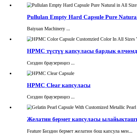
Pullulan Empty Hard Capsule Pure Natural i
Baiyuan Machinery ...
HPMC түстүү капсуласы бардык өлчөмд
Сиздин браузериңиз ...
HPMC Clear капсуласы
Сиздин браузериңиз ...
Желатин бермет капсуласы ылайыкташт
Feature Биздин бермет желатин бош капсула мен...