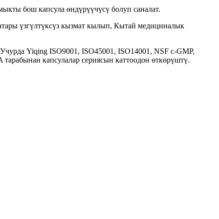
мыкты бош капсула өндүрүүчүсү болуп саналат.
катары үзгүлтүксүз кызмат кылып, Кытай медициналык
Учурда Yiqing ISO9001, ISO45001, ISO14001, NSF c-GMP,
 тарабынан капсулалар сериясын каттоодон өткөрүштү.