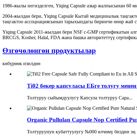
1986-жылы негизделген, Yiqing Capsule азыр жалпысынан 60 м
2004-жылдан бери, Yiqing Capsule Кытай медициналык таңгак
таңгактоо ассоциациясынын тарыхындагы биринчи өнөр жай с
Yiqing Capsule 2011-жылдан бери NSF c-GMP сертификатын ал
BRCGS, Kosher, Halal, FDA жана башка авторитеттүү сертифи
Өзгөчөлөнгөн продуктылар
көбүрөөк изилдөө
Ti02 бекер капсуласы ЕБге толугу менен
Толтуруу сыйымдуулугу Капсула толтуруу Capa...
Organic Pullulan Capsule Nop Certified Pur
Толтуруунун кубаттуулугу №000 өлчөмү биздин эң ч