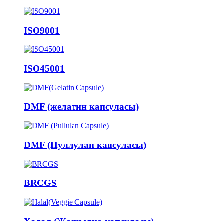
ISO9001
ISO45001
DMF (желатин капсуласы)
DMF (Пуллулан капсуласы)
BRCGS