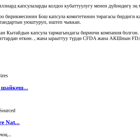
иллиард капсулаларды колдоо кубаттуулугу менен дүйнөдөгү эң 
тоо бирикмесинин Бош капсула комитетинин төрагасы бирдиги 
тандартын уюштуруп, иштеп чыккан.
ган Кытайдын капсула тармагындагы биринчи компания болгон. 
каттардан өткөн. , жана ырааттуу түрдө CFDA жана АКШнын FDA
 шайкеш...
e Nat...
оң...