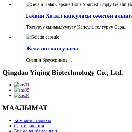
Гелайн Халал капсуласы сөөктөн алынга
Толтуруу сыйымдуулугу Капсула толтуруу Capa...
Желатин капсуласы
Сиздин браузериңиз ...
Qingdao Yiqing Biotechnology Co., Ltd.
МААЛЫМАТ
Компания тарыхы
Сертификация
Биз менен байланыш