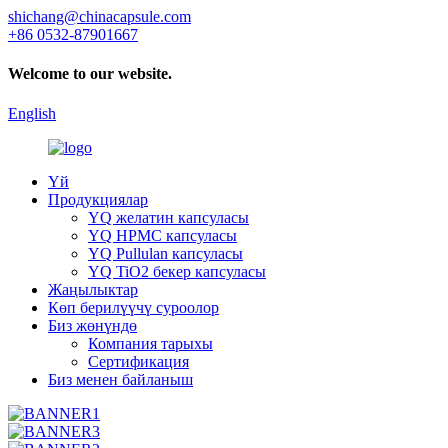
shichang@chinacapsule.com
+86 0532-87901667
Welcome to our website.
English
Үй
Продукциялар
YQ желатин капсуласы
YQ HPMC капсуласы
YQ Pullulan капсуласы
YQ TiO2 бекер капсуласы
Жаңылыктар
Көп берилүүчү суроолор
Биз жөнүндө
Компания тарыхы
Сертификация
Биз менен байланыш