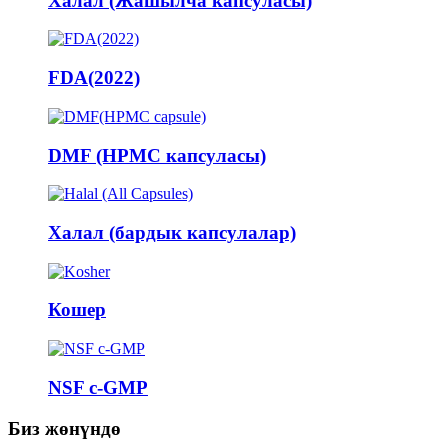
Халал (Жашылча капсуласы)
FDA(2022)
DMF (HPMC капсуласы)
Халал (бардык капсулалар)
Кошер
NSF c-GMP
Биз жөнүндө