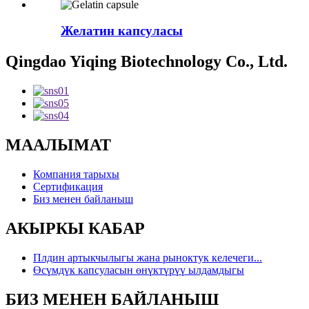
Желатин капсуласы
Qingdao Yiqing Biotechnology Co., Ltd.
МААЛЫМАТ
Компания тарыхы
Сертификация
Биз менен байланыш
АКЫРКЫ КАБАР
Плдин артыкчылыгы жана рыноктук келечеги...
Өсүмдүк капсуласын өнүктүрүү ылдамдыгы
БИЗ МЕНЕН БАЙЛАНЫШ