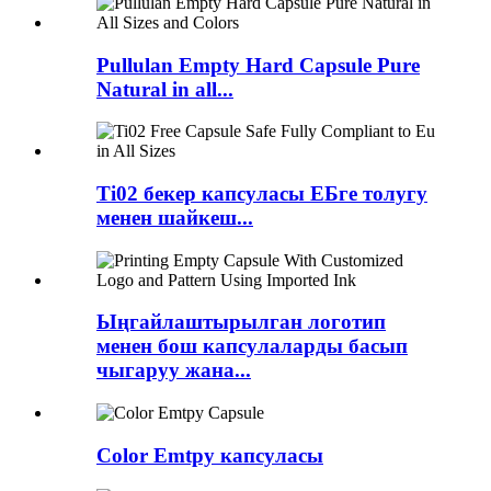
Pullulan Empty Hard Capsule Pure
Natural in all...
Ti02 бекер капсуласы ЕБге толугу
менен шайкеш...
Ыңгайлаштырылган логотип
менен бош капсулаларды басып
чыгаруу жана...
Color Emtpy капсуласы