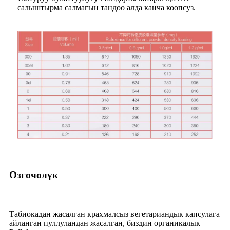
салыштырма салмагын тандоо алда канча коопсуз.
Өзгөчөлүк
Табиокадан жасалган крахмалсыз вегетариандык капсулага
айланган пуллуландан жасалган, биздин органикалык