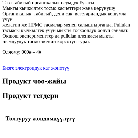
Таза табигый органикалык өсүмдүк булагы
Мыкты кычкылтек тосмо касиеттери жана көрүнүшү
Органикалык, табигый, дени сак, вегетариандык кошумча
үчүн
желатин же HPMC тасмалар менен салыштырганда, Pullulan
тасмасы кычкылтек үчүн мыкты тоскоолдук болуп саналат.
Окшош эксперименттер да pullulan пленкасы мыкты
нымдуулук тосмо экенин көрсөтүп турат.
Өлчөмү: 000# – 4#
Бизге электрондук кат жөнөтүү
Продукт чоо-жайы
Продукт тегдери
Толтуруу жөндөмдүүлүгү