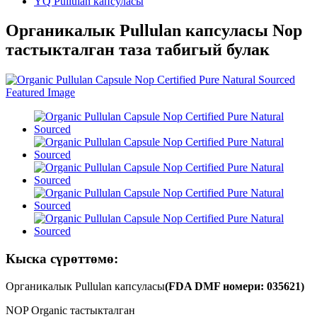
YQ Pullulan капсуласы
Органикалык Pullulan капсуласы Nop
тастыкталган таза табигый булак
Кыска сүрөттөмө:
Органикалык Pullulan капсуласы
(FDA DMF номери: 035621)
NOP Organic тастыкталган