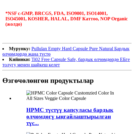
*NSF c-GMP, BRCGS, FDA, ISO9001, ISO14001,
ISO45001, KOSHER, HALAL, DMF Каттоо, NOP Organic
(жолдо)
Мурунку:
Pullulan Empty Hard Capsule Pure Natural Бардык
өлчөмдөрдө жана түстө
Кийинки:
Ti02 Free Capsule Safe, бардык өлчөмдөрдө ЕБге
толугу менен шайкеш келет
Өзгөчөлөнгөн продуктылар
HPMC түстүү капсуласы бардык
өлчөмдөгү ыңгайлаштырылган
түс...