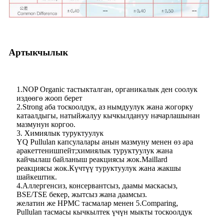
Артыкчылык
1.NOP Organic тастыкталган, органикалык ден соолук
издөөгө жооп берет
2.Strong аба тоскоолдук, аз нымдуулук жана жогорку
катаалдыгы, натыйжалуу кычкылдануу начарлашынан
мазмунун коргоо.
3. Химиялык туруктуулук
YQ Pullulan капсулалары анын мазмуну менен өз ара
аракеттенишпейт;химиялык туруктуулук жана
кайчылаш байланыш реакциясы жок.Maillard
реакциясы жок.Күчтүү туруктуулук жана жакшы
шайкештик.
4.Аллергенсиз, консервантсыз, даамы маскасыз,
BSE/TSE бекер, жытсыз жана даамсыз.
желатин же HPMC тасмалар менен 5.Comparing,
Pullulan тасмасы кычкылтек үчүн мыкты тоскоолдук