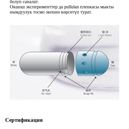
болуп саналат.
Окшош эксперименттер да pullulan пленкасы мыкты
нымдуулук тосмо экенин көрсөтүп турат.
Сертификация