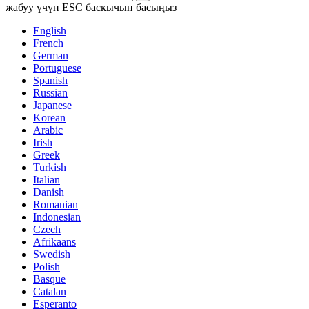
жабуу үчүн ESC баскычын басыңыз
English
French
German
Portuguese
Spanish
Russian
Japanese
Korean
Arabic
Irish
Greek
Turkish
Italian
Danish
Romanian
Indonesian
Czech
Afrikaans
Swedish
Polish
Basque
Catalan
Esperanto