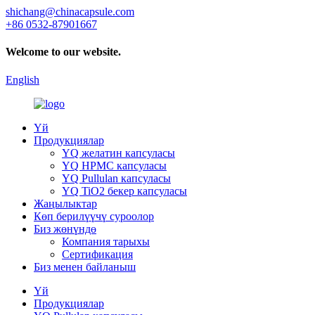
shichang@chinacapsule.com
+86 0532-87901667
Welcome to our website.
English
Үй
Продукциялар
YQ желатин капсуласы
YQ HPMC капсуласы
YQ Pullulan капсуласы
YQ TiO2 бекер капсуласы
Жаңылыктар
Көп берилүүчү суроолор
Биз жөнүндө
Компания тарыхы
Сертификация
Биз менен байланыш
Үй
Продукциялар