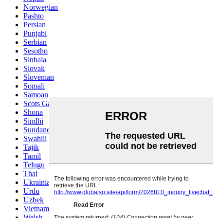
Norwegian
Pashto
Persian
Punjabi
Serbian
Sesotho
Sinhala
Slovak
Slovenian
Somali
Samoan
Scots Gaelic
Shona
Sindhi
Sundanese
Swahili
Tajik
Tamil
Telugu
Thai
Ukrainian
Urdu
Uzbek
Vietnamese
Welsh