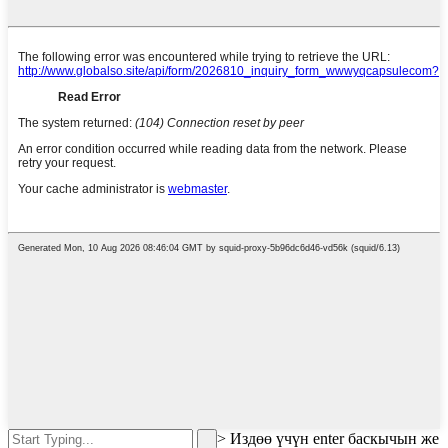
>
Издөө үчүн enter баскычын же