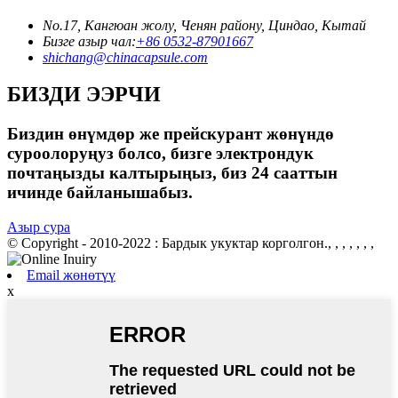
No.17, Кангюан жолу, Ченян району, Циндао, Кытай
Бизге азыр чал:
+86 0532-87901667
shichang@chinacapsule.com
БИЗДИ ЭЭРЧИ
Биздин өнүмдөр же прейскурант жөнүндө
суроолоруңуз болсо, бизге электрондук
почтаңызды калтырыңыз, биз 24 сааттын
ичинде байланышабыз.
Азыр сура
© Copyright - 2010-2022 : Бардык укуктар корголгон., , , , , , ,
Email жөнөтүү
x