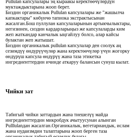
Pullulan капсулалары эң кыраакы керектөөчүлөрдүн
муктаждыктарына жооп берет.
Биздин органикалык Pullulan капсулалары же "жашылча
капкактары" көбүнчө тапиока экстрактысынан
жасалган.Бош пуллулан капсулаларынын артыкчылыктары,
негизинен, сиздин кардарларыңыз же капсулаларды ким
жеп жаткандар канчалык ыңгайлуу болсо, алар кайсы
булактан жеп жатышат.
Биздин органикалык pullulan капсулалар ден соолук аң
сезимдүү өндүрүүчүлөр жана керектөөчүлөр үчүн жогорку
өндүрүш капсула өндүрүү жана таза этикетка
ингредиенттердин ичинде аткаруу балансын сунуш кылат.
Чийки зат
Табигый чийки заттардын жана тиешелүү майда
ингредиенттердин микробдук ачытуусунан алынган
Pulllulanдан жасалган.Органикалык, вегетариандык, ислам
жана иудаизмдин талаптарына жооп берген таза
органикалык табигый өсүмдүк булагы.