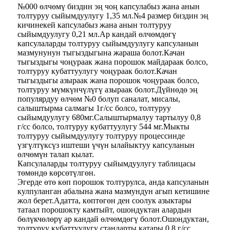
№000 өлчөмү биздин эң чоң капсулабыз жана анын
толтуруу сыйымдуулугу 1,35 мл.№4 размер биздин эң
кичинекей капсулабыз жана анын толтуруу
сыйымдуулугу 0,21 мл.Ар кандай өлчөмдөгү
капсулаларды толтуруу сыйымдуулугу капсуланын
мазмунунун тыгыздыгына жараша болот.Качан
тыгыздыгы чоңураак жана порошок майдараак болсо,
толтуруу кубаттуулугу чоңураак болот.Качан
тыгыздыгы азыраак жана порошок чоңураак болсо,
толтуруу мүмкүнчүлүгү азыраак болот.Дүйнөдө эң
популярдуу өлчөм №0 болуп саналат, мисалы,
салыштырма салмагы 1г/cc болсо, толтуруу
сыйымдуулугу 680мг.Салыштырмалуу тартылуу 0,8
г/cc болсо, толтуруу кубаттуулугу 544 мг.Мыкты
толтуруу сыйымдуулугу толтуруу процессинде
үзгүлтүксүз иштеши үчүн ылайыктуу капсуланын
өлчөмүн талап кылат.
Капсулаларды толтуруу сыйымдуулугу таблицасы
төмөндө көрсөтүлгөн.
Эгерде өтө көп порошок толтурулса, анда капсуланын
кулпуланган абалына жана мазмундун агып кетишине
жол берет.Адатта, көптөгөн ден соолук азыктары
татаал порошокту камтыйт, ошондуктан алардын
бөлүкчөлөрү ар кандай өлчөмдөгү болот.Ошондуктан,
толтуруу кубаттуулугу стандарты катары 0,8 г/cc