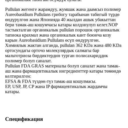
Pullulan жегенге жарамдуу, жумшак жана даамсыз полимер
Aureobasidium Pullulans грибогу тарабынан табигый түрдө
өндүрүлгөн жана Японияда 40 жылдан ашык убакыттан
бери тамак-аш кошумчасы катары колдонулуп келет.NOP
тастыкталган органикалык pullulan порошок органикалык
тапиока крахмал жана органикалык кант боюнча козу
карын Aureobasidium Pullulans өсүп өндүрүлгөн.
Химиялык жактан алганда, pullulan 362 KDa жана 480 KDa
ортосундагы орточо молекулярдык салмагы бар
мальтотриоза бирдиктердин турган полисахариддик
полимер болуп саналат.
Pullulan FDA GRAS материалы болуп саналат жана тамак-
аш жана фармацевтикалык ингредиенттер катары төмөндө
келтирилген:
EFSA & FDA түздөн-түз тамак-аш кошулмасы.
EP, USP, JP, CP жана IP фармацевтикалык жардамчы
катары.
Спецификация